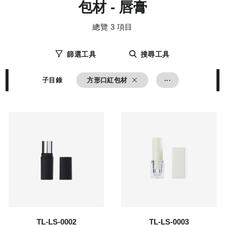
包材 - 唇膏
化
牌
妝
,
品
品
總覽
3
項目
研
牌
發
設
,
計
彩
篩選工具
搜尋工具
妝
研
發
...
,
子目錄
方形口紅包材
了解更多
了解更多
TL-LS-0002
TL-LS-0003