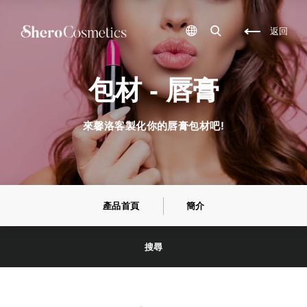
化
保
妝
養
品
品
返回
包
研
材
發
,
,
保
彩
養
妝
包材 - 唇膏
品
填
包
充
材
,
,
保
來馨洛客製化你的唇膏包材吧!
化
養
妝
品
品
填
代
充
工
,
,
自
保
創
養
彩
產品首頁
簡介
品
妝
代
品
工
牌
,
,
搜尋
包
自
裝
創
盒
保
設
養
計
品
,
品