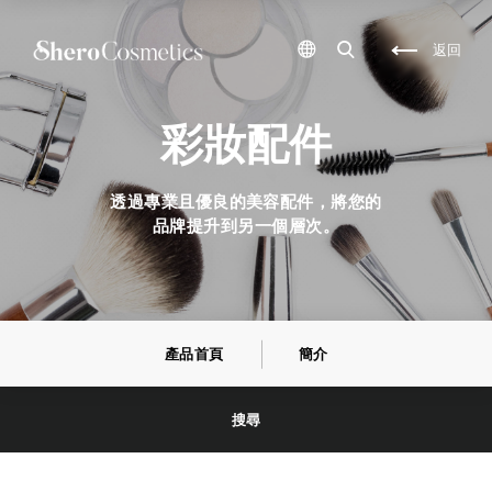
化
保
妝
養
品
品
返回
包
研
材
發
,
,
保
彩
養
妝
彩妝配件
品
填
包
充
材
,
,
保
透過專業且優良的美容配件，將您的
化
養
妝
品
品牌提升到另一個層次。
品
填
代
充
工
,
,
自
保
創
養
彩
品
妝
代
品
產品首頁
簡介
工
牌
,
,
包
自
裝
創
搜尋
盒
保
設
養
計
品
,
品