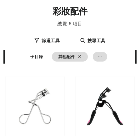
化
牌
妝
,
彩妝配件
品
品
研
牌
發
設
總覽
6
項目
,
計
彩
妝
研
篩選工具
搜尋工具
發
,
...
子目錄
其他配件
了解更多
了解更多