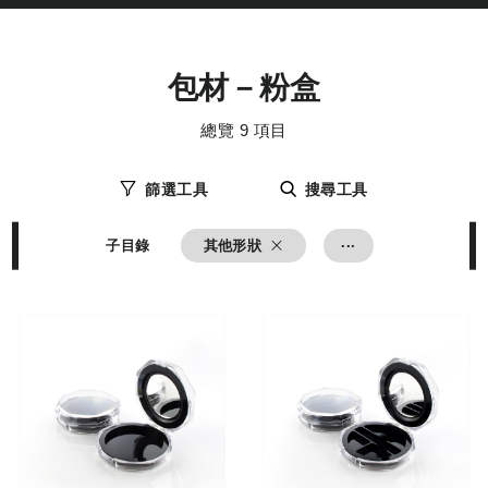
化
牌
妝
,
品
品
研
牌
發
設
包材－粉盒
,
計
彩
妝
總覽
9
項目
研
發
,
篩選工具
搜尋工具
...
子目錄
其他形狀
了解更多
了解更多