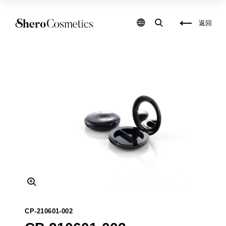
化
保
妝
養
品
品
返回
包
研
材
發
,
,
保
彩
養
妝
品
填
包
充
材
,
,
保
化
養
妝
品
品
填
代
充
工
,
,
自
保
創
養
彩
品
妝
代
品
工
牌
,
,
包
自
裝
創
盒
保
設
養
CP-210601-002
計
品
,
品