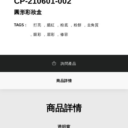
CP-210601-002
化
牌
妝
,
品
品
圓形彩妝盒
研
牌
發
設
,
計
TAGS :
打亮
腮紅
粉底
粉餅
去角質
彩
妝
眼彩
眉彩
修容
研
發
,
詢問產品
商品詳情
商品詳情
透明窗