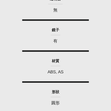
無
鏡子
有
材質
ABS, AS
形狀
圓形