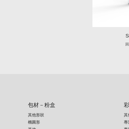
S
圓
包材－粉盒
其他形狀
其
橢圓形
專