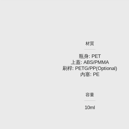
材質
瓶身: PET
上蓋: ABS/PMMA
刷桿: PETG/PP(Optional)
內塞: PE
容量
10ml