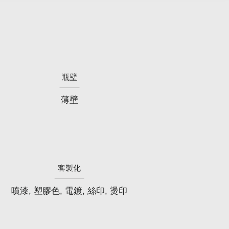
瓶壁
薄壁
客製化
噴漆, 塑膠色, 電鍍, 絲印, 燙印