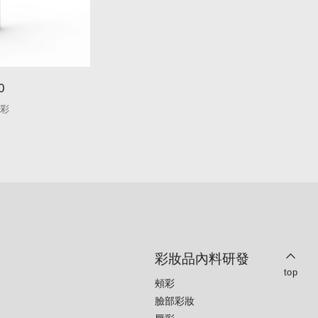
0
S051
唇彩
圓形唇彩
彩妝品內料研發
top
頰彩
臉部彩妝