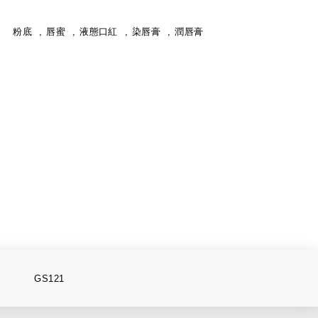
粉底
唇蜜
液態口紅
染唇膏
潤唇膏
GS121