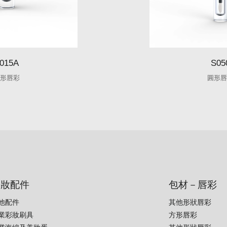
015A
S05
形唇彩
圓形
彩妝配件
包材－唇彩
他配件
其他形狀唇彩
業彩妝刷具
方形唇彩