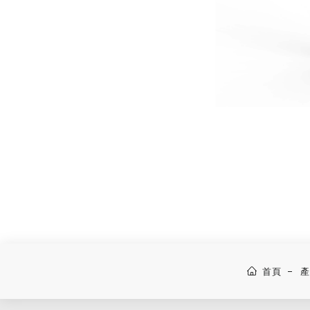
化
牌
妝
,
品
品
研
牌
發
設
,
計
彩
妝
研
發
,
首頁
產