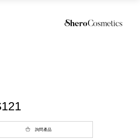
121
詢問產品