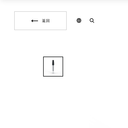
化
保
妝
養
品
品
包
研
材
發
返回
,
,
保
彩
養
妝
品
填
包
充
材
,
,
保
化
養
妝
品
品
填
代
充
工
,
,
自
保
創
養
彩
品
妝
代
品
工
牌
,
,
包
自
裝
創
盒
保
設
養
計
品
,
品