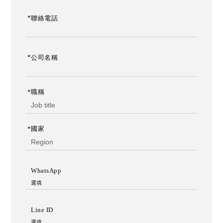
化
牌
妝
,
*
聯絡電話
品
品
研
牌
發
設
,
計
彩
妝
*
公司名稱
研
發
,
*
職稱
*
國家
WhatsApp
選填
Line ID
選填