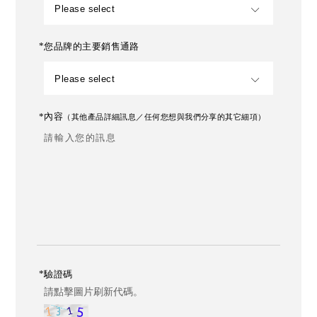
Please select
*
您品牌的主要銷售通路
OOPS，有些表格好像沒有填喔！
太棒了！
Please select
*
內容
（其他產品詳細訊息／任何您想與我們分享的其它細項）
您的訊息已成功發送，我們會在最短的時間內回覆您！
您忘了填寫
text
完成！
返回
*
驗證碼