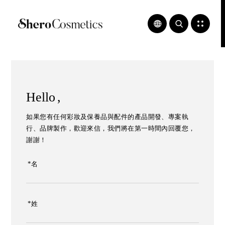
化
保
妝
養
品
品
包
研
材
發
,
,
保
彩
養
妝
品
填
包
充
材
,
,
保
化
養
Hello
妝
品
品
填
代
充
如果您有任何彩妝及保養品與配件的產品開發、專案執
工
,
行、品牌製作，歡迎來信，我們將在第一時間內回覆您，
,
自
保
創
謝謝！
養
彩
品
妝
代
品
*
名
工
牌
,
,
包
自
裝
創
盒
保
*
姓
設
養
計
品
,
品