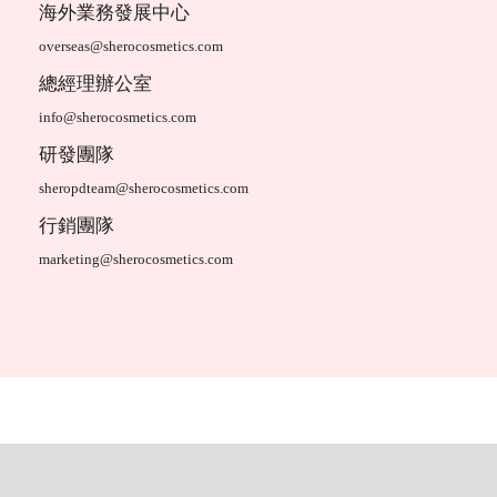
海外業務發展中心
overseas@sherocosmetics.com
總經理辦公室
info@sherocosmetics.com
研發團隊
sheropdteam@sherocosmetics.com
行銷團隊
marketing@sherocosmetics.com