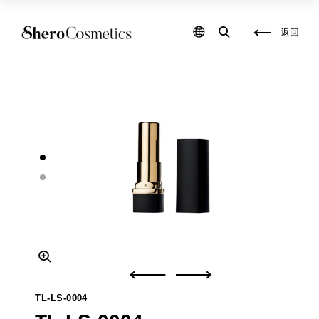
化
保
妝
養
品
品
返回
包
研
材
發
,
,
保
彩
養
妝
品
填
包
充
材
,
,
保
化
養
妝
品
品
填
代
充
工
,
,
自
保
創
養
彩
品
妝
代
品
工
牌
,
,
包
自
裝
創
盒
保
設
養
TL-LS-0004
計
品
,
品