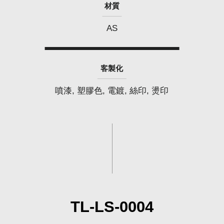
材質
AS
客製化
噴漆, 塑膠色, 電鍍, 絲印, 燙印
TL-LS-0004