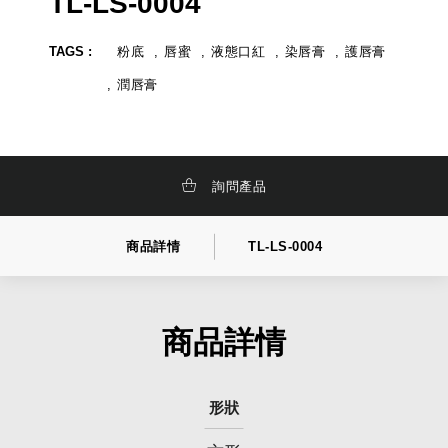
TL-LS-0004
化
牌
妝
,
品
品
TAGS :
粉底
唇蜜
液態口紅
染唇膏
護唇膏
研
牌
發
設
,
計
潤唇膏
彩
妝
研
發
,
詢問產品
商品詳情
TL-LS-0004
商品詳情
形狀