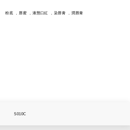
粉底
唇蜜
液態口紅
染唇膏
潤唇膏
S010C