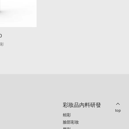
0
S051
唇彩
圓形唇彩
彩妝品內料研發
top
頰彩
臉部彩妝