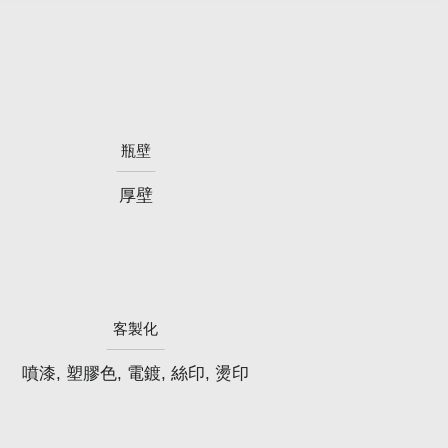
瓶壁
厚壁
客製化
噴漆, 塑膠色, 電鍍, 絲印, 燙印