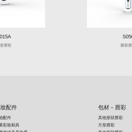
015A
S05
形唇彩
圓形
彩妝配件
包材－唇彩
他配件
其他形狀唇彩
業彩妝刷具
方形唇彩