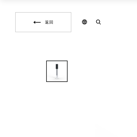
化
保
妝
養
品
品
包
研
材
發
返回
,
,
保
彩
養
妝
品
填
包
充
材
,
,
保
化
養
妝
品
品
填
代
充
工
,
,
自
保
創
養
彩
品
妝
代
品
工
牌
,
,
包
自
裝
創
盒
保
設
養
計
品
,
品