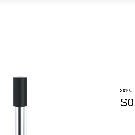
S010C
S0