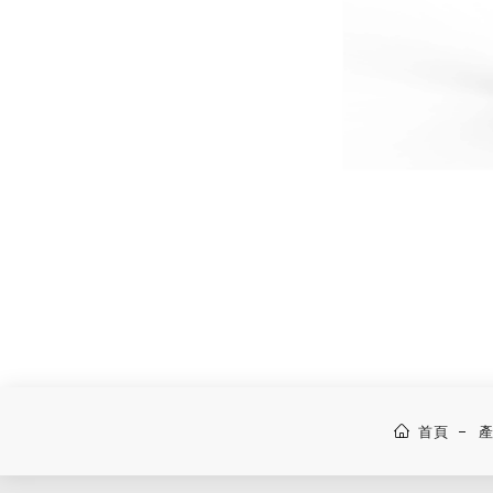
化
牌
妝
,
品
品
研
牌
發
設
,
計
彩
妝
研
發
,
首頁