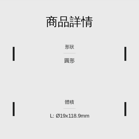
商品詳情
形狀
圓形
體積
L: Ø19x118.9mm