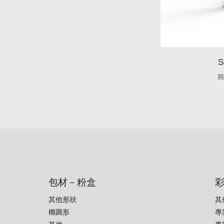
S
圓
包材－粉盒
其他形狀
其
橢圓形
專