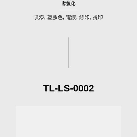
客製化
噴漆, 塑膠色, 電鍍, 絲印, 燙印
TL-LS-0002