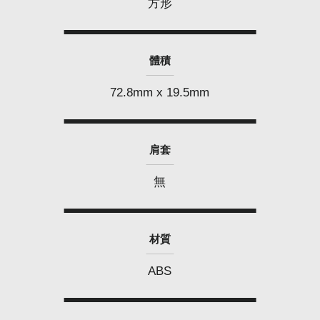
方形
體積
72.8mm x 19.5mm
肩套
無
材質
ABS