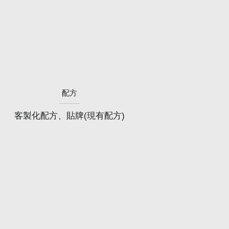
配方
客製化配方、貼牌(現有配方)