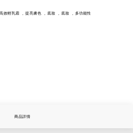
高效輕乳霜
提亮膚色
底妝
底妝
多功能性
商品詳情