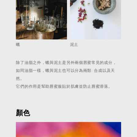
蠟
泥土
除了油脂之外，蠟與泥土是另外兩個唇蜜常見的成分，
如同油脂一樣，蠟與泥土也可以分為兩類: 合成以及天
然。
它們的作用是幫助唇蜜服貼於肌膚並防止唇蜜滑落。
顏色