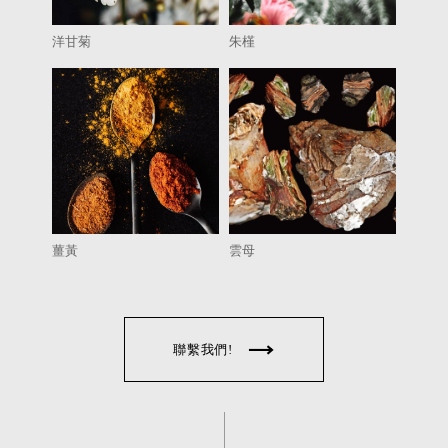
洋甘菊
朱槿
薑黃
雲母
聯繫我們!