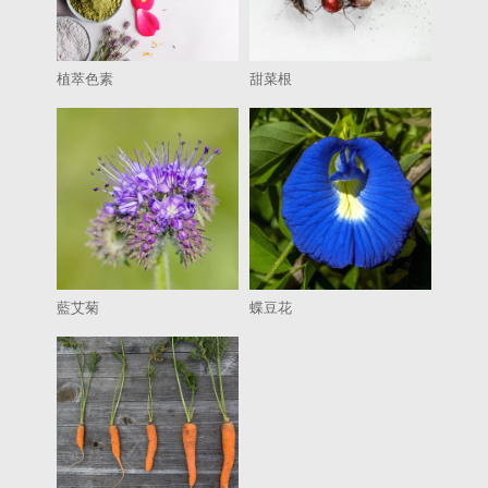
植萃色素
甜菜根
藍艾菊
蝶豆花