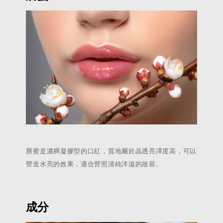
唇蜜是濃稠凝膠型的口紅，質地屬於晶透亮澤度高，可以
營造水亮的效果，適合營照清純洋溢的妝容。
成分