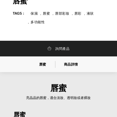
唇蜜
化
牌
妝
,
品
品
TAGS :
保濕
唇蜜
唇部彩妝
唇彩
液狀
研
牌
發
設
,
計
多功能性
彩
妝
研
發
,
詢問產品
唇蜜
商品詳情
唇蜜
亮晶晶的唇蜜，適合淡妝、透明妝或者裸妝
唇蜜