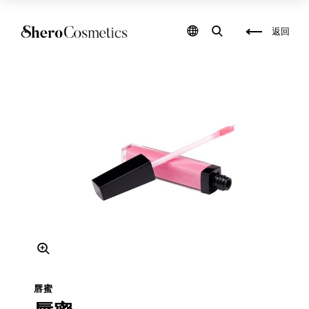
化
保
妝
養
品
品
返回
包
研
材
發
,
,
保
彩
養
妝
品
填
包
充
材
,
,
保
化
養
妝
品
品
填
代
充
工
,
,
自
保
創
養
彩
品
妝
代
品
工
牌
,
,
包
自
裝
創
盒
保
設
養
唇蜜
計
品
,
品