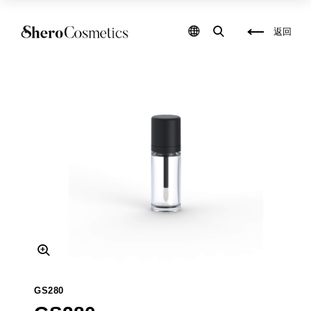
化
保
妝
養
品
品
返回
包
研
材
發
,
,
保
彩
養
妝
品
填
包
充
材
,
,
保
化
養
妝
品
品
填
代
充
工
,
,
自
保
創
養
彩
品
妝
代
品
工
牌
,
,
包
自
裝
創
盒
保
設
養
GS280
計
品
,
品