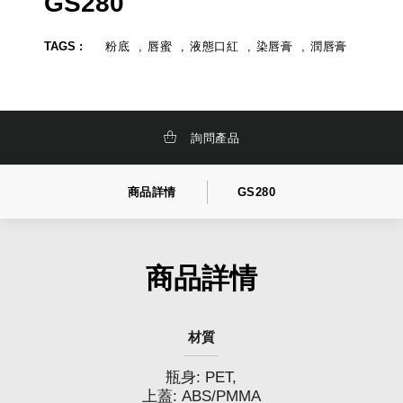
GS280
化
牌
妝
,
品
品
TAGS :
粉底
唇蜜
液態口紅
染唇膏
潤唇膏
研
牌
發
設
,
計
彩
妝
研
發
詢問產品
,
商品詳情
GS280
商品詳情
材質
瓶身: PET,
上蓋: ABS/PMMA