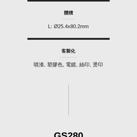
體積
L: Ø25.4x80.2mm
客製化
噴漆, 塑膠色, 電鍍, 絲印, 燙印
GS280